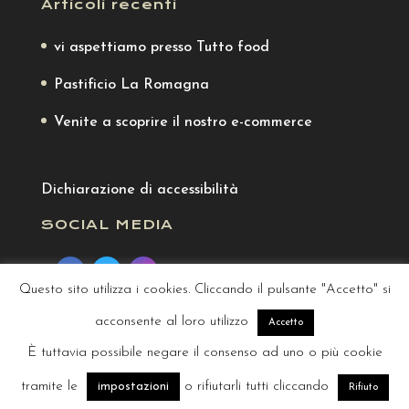
Articoli recenti
vi aspettiamo presso Tutto food
Pastificio La Romagna
Venite a scoprire il nostro e-commerce
Dichiarazione di accessibilità
SOCIAL MEDIA
Questo sito utilizza i cookies. Cliccando il pulsante "Accetto" si
Recesso
acconsente al loro utilizzo
Accetto
È tuttavia possibile negare il consenso ad uno o più cookie
tramite le
o rifiutarli tutti cliccando
impostazioni
Chi siamo
Blog
Download
Certificazione
Rifiuto