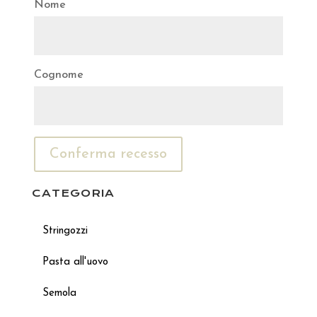
Email
Nome
(ripetere)
*
Cognome
Conferma recesso
CATEGORIA
Stringozzi
Pasta all'uovo
Semola